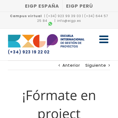
Saltar
EIGP ESPAÑA
EIGP PERÚ
al
contenido
Campus virtual
|
(+34) 923 99 39 03
|
(+34) 644 57
25 84
|
info@eigp.es
(+34) 923 19 22 02
Anterior
Siguiente
¡Fórmate en
project